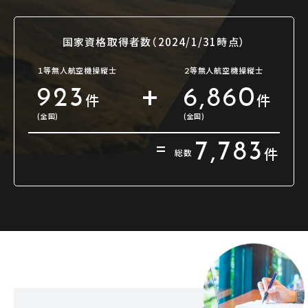
国家資格取得者数（2024/1/31時点）
１等無人航空機操縦士
２等無人航空機操縦士
+
923
6,860
件
件
(全国)
(全国)
=
7,783
件
総数