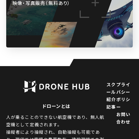
映像・写真販売（無料あり）
スク
プライ
ール
バシー
紹介
ポリシ
ドローンとは
記事
ー
お問い
人が乗ることのできない航空機であり、無人航
合わせ
空機として定義されます。
操縦者により操縦され、自動操縦も可能であ