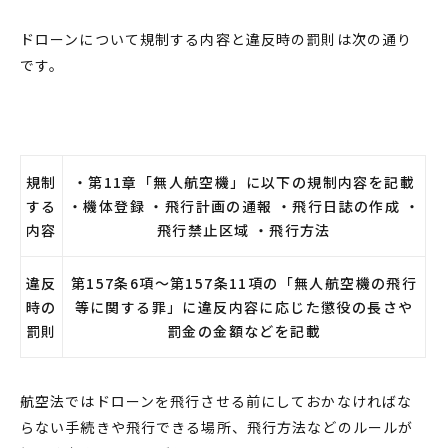
ドローン
について
規制
する内容と違反時の
罰則
は次の通り
です。
規制
・第11章「無人航空機」に以下の規制内容を記載
する
・機体登録 ・飛行計画の通報 ・飛行日誌の作成 ・
内容
飛行禁止区域 ・飛行方法
違反
第157条6項～第157条11項の「無人航空機の飛行
時の
等に関する罪」に違反内容に応じた懲役の長さや
罰則
罰金の金額などを記載
航空法では
ドローン
を飛行させる前にしておかなければな
らない手続きや飛行できる場所、飛行方法などの
ルール
が