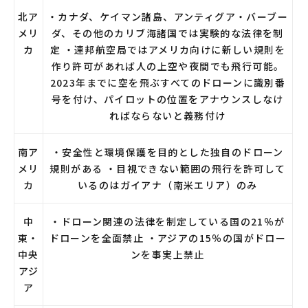
北ア
・カナダ、ケイマン諸島、アンティグア・バーブー
メリ
ダ、その他のカリブ海諸国では実験的な法律を制
カ
定 ・連邦航空局ではアメリカ向けに新しい規則を
作り許可があれば人の上空や夜間でも飛行可能。
2023年までに空を飛ぶすべてのドローンに識別番
号を付け、パイロットの位置をアナウンスしなけ
ればならないと義務付け
南ア
・安全性と環境保護を目的とした独自のドローン
メリ
規則がある ・目視できない範囲の飛行を許可して
カ
いるのはガイアナ（南米エリア）のみ
中
・ドローン関連の法律を制定している国の21％が
東・
ドローンを全面禁止 ・アジアの15％の国がドロー
中央
ンを事実上禁止
アジ
ア