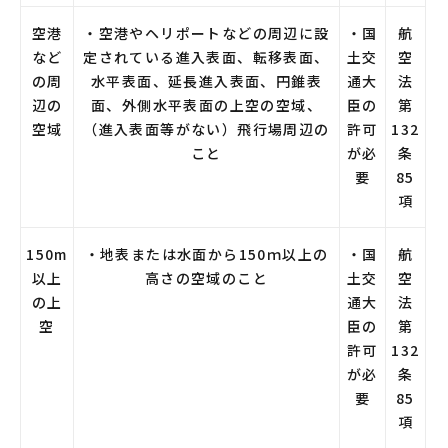
空港
・空港やヘリポートなどの周辺に設
・国
航
など
定されている進入表面、転移表面、
土交
空
の周
水平表面、延長進入表面、円錐表
通大
法
辺の
面、外側水平表面の上空の空域、
臣の
第
空域
（進入表面等がない）飛行場周辺の
許可
132
こと
が必
条
要
85
項
150m
・地表または水面から150ｍ以上の
・国
航
以上
高さの空域のこと
土交
空
の上
通大
法
空
臣の
第
許可
132
が必
条
要
85
項