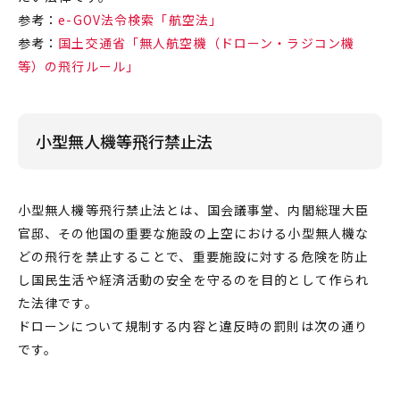
参考：
e-GOV法令検索「航空法」
参考：
国土交通省「無人航空機（ドローン・ラジコン機
等）の飛行ルール」
小型無人機等飛行禁止法
小型無人機等飛行禁止法とは、国会議事堂、内閣総理大臣
官邸、その他国の重要な施設の上空における小型無人機な
どの飛行を
禁止
することで、重要施設に対する危険を防止
し国民生活や経済活動の安全を守るのを目的として作られ
た法律です。
ドローン
について
規制
する内容と違反時の
罰則
は次の通り
です。