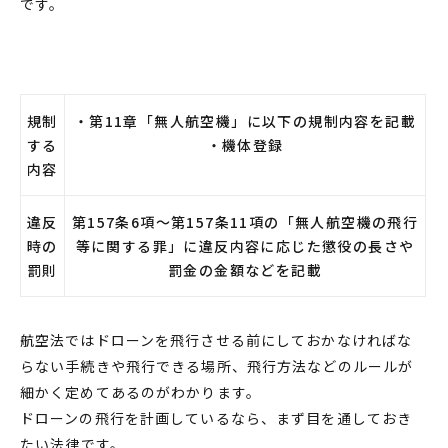
です。
規制
・第11章「無人航空機」に以下の規制内容を記載
する
・機体登録
内容
違反
第157条6項～第157条11項の「無人航空機の飛行
時の
等に関する罪」に違反内容に応じた懲役の長さや
罰則
罰金の金額などを記載
航空法では
ドローン
を飛行させる前にしておかなければな
らない手続きや飛行できる場所、飛行方法などの
ルール
が
細かく定めてあるのがわかります。
ドローン
の飛行を計画しているなら、まず目を通しておき
たい
法律
です。