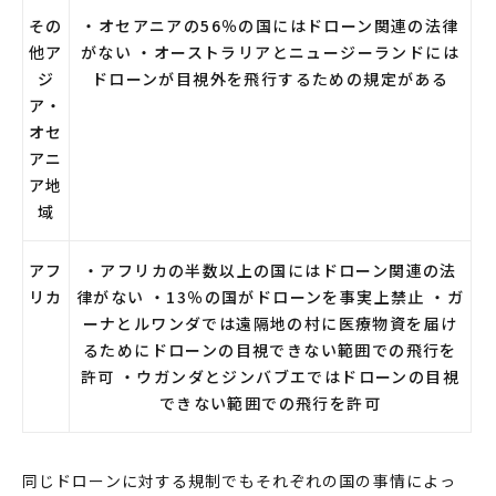
その
・オセアニアの56％の国にはドローン関連の法律
他ア
がない ・オーストラリアとニュージーランドには
ジ
ドローンが目視外を飛行するための規定がある
ア・
オセ
アニ
ア地
域
アフ
・アフリカの半数以上の国にはドローン関連の法
リカ
律がない ・13％の国がドローンを事実上禁止 ・ガ
ーナとルワンダでは遠隔地の村に医療物資を届け
るためにドローンの目視できない範囲での飛行を
許可 ・ウガンダとジンバブエではドローンの目視
できない範囲での飛行を許可
同じ
ドローン
に対する
規制
でもそれぞれの国の事情によっ