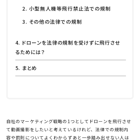
2. 小型無人機等飛行禁止法での規制
3. その他の法律での規制
4. ドローンを法律の規制を受けずに飛行させ
るためには？
5. まとめ
自社のマーケティング戦略の1つとして
ドローン
を
飛行
させ
て動画
撮影
をしたいと考えているけれど、
法律
での
規制
内
容や
罰則
についてよくわからずあと一歩踏み出せない人は