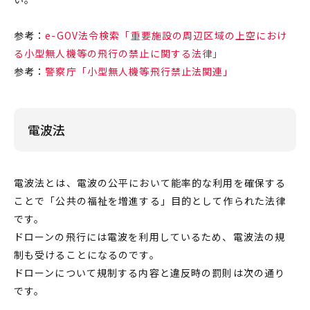
参考：
e-GOV法令検索「重要施設の周辺区域の上空におけ
る小型無人機等の飛行の禁止に関する法律」
参考：
警察庁「小型無人機等飛行禁止法関連」
電波法
電波法とは、電波の公平において能率的な利用を確保する
ことで「公共の福祉を増進する」目的として作られた
法律
です。
ドローン
の飛行には電波を利用しているため、電波法の
規
制
も受けることになるのです。
ドローン
について
規制
する内容と違反時の
罰則
は次の通り
です。