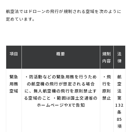
航空法では
ドローン
の飛行が
規制
される空域を次のように
定めています。
項目
概要
規制
法
内容
律
緊急
・防活動などの緊急用務を行うため
・飛
航
用務
の航空機の飛行が想定される場合
行を
空
空域
に、無人航空機の飛行を原則禁止す
原則
法
る空域のこと ・範囲は国土交通省の
禁止
第
ホームページやXで告知
132
条
85
項