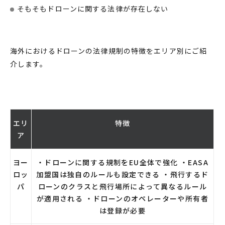
そもそも
ドローン
に関する
法律
が存在しない
海外における
ドローン
の
法律規制
の特徴をエリア別にご紹
介します。
エリ
特徴
ア
ヨー
・ドローンに関する規制をEU全体で強化 ・EASA
ロッ
加盟国は独自のルールも設定できる ・飛行するド
パ
ローンのクラスと飛行場所によって異なるルール
が適用される ・ドローンのオペレーターや所有者
は登録が必要