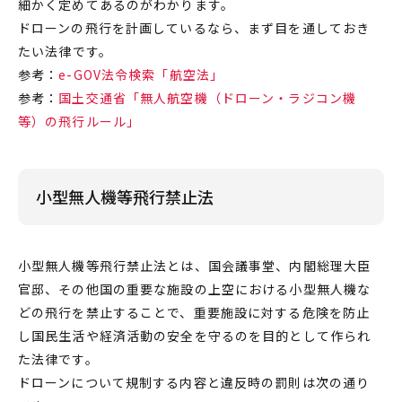
細かく定めてあるのがわかります。
ドローン
の飛行を計画しているなら、まず目を通しておき
たい
法律
です。
参考：
e-GOV法令検索「航空法」
参考：
国土交通省「無人航空機（ドローン・ラジコン機
等）の飛行ルール」
小型無人機等飛行禁止法
小型無人機等飛行禁止法とは、国会議事堂、内閣総理大臣
官邸、その他国の重要な施設の上空における小型無人機な
どの飛行を
禁止
することで、重要施設に対する危険を防止
し国民生活や経済活動の安全を守るのを目的として作られ
た法律です。
ドローン
について
規制
する内容と違反時の
罰則
は次の通り