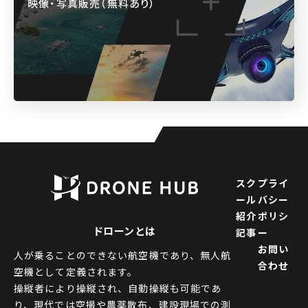
映像・写真販売（無料あり）
スク
プライ
ール
バシー
紹介
ポリシ
ドローンとは
記事
ー
お問い
人が乗ることのできない航空機であり、無人航
合わせ
空機として定義されます。
操縦者により操縦され、自動操縦も可能であ
り、現代では空撮や農薬散布、建設現場での測