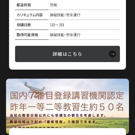
都道府県
茨城
カリキュラム内容
操縦技能・安全運行
受講日数
1日〜3日
取得可能資格
操縦技能・安全運行
詳細はこちら