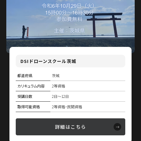
DSIドローンスクール茨城
都道府県
茨城
カリキュラム内容
2等資格
受講日数
2日〜12日
取得可能資格
2等資格・民間資格
詳細はこちら