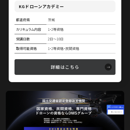
KGドローンアカデミー
都道府県
茨城
カリキュラム内容
1・2等資格
受講日数
2日〜10日
取得可能資格
1・2等資格・民間資格
詳細はこちら