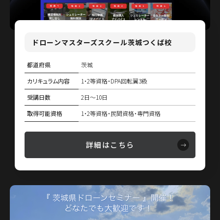
ドローンマスターズスクール茨城つくば校
都道府県
茨城
カリキュラム内容
1・2等資格・DPA回転翼3級
受講日数
2日〜10日
取得可能資格
1・2等資格・民間資格・専門資格
詳細はこちら