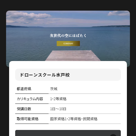
ドローンスクール水戸校
都道府県
茨城
カリキュラム内容
1・2等資格
受講日数
1日〜10日
取得可能資格
国家資格1・2等資格・民間資格