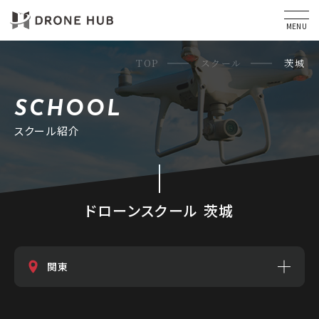
MENU
TOP
スクール
茨城
SCHOOL
スクール紹介
ドローンスクール 茨城
関東
東京
千葉
栃木
茨城
群馬
埼玉